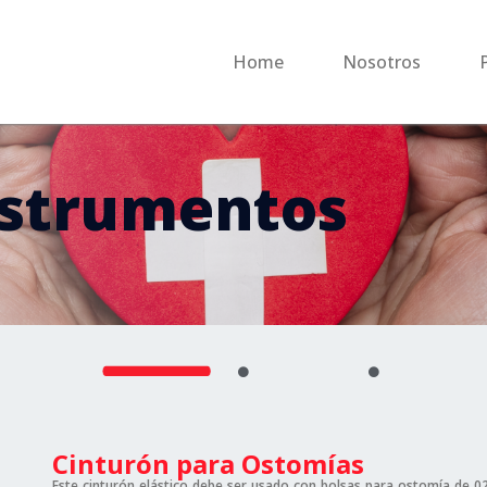
Home
Nosotros
nstrumentos
Cinturón para Ostomías
Este cinturón elástico debe ser usado con bolsas para ostomía de 02