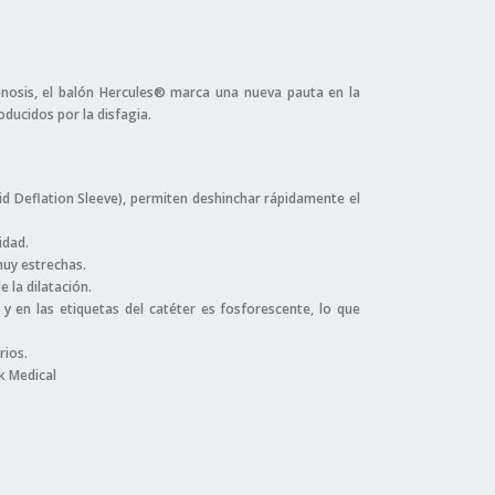
tenosis, el balón Hercules® marca una nueva pauta en la
ducidos por la disfagia.
pid Deflation Sleeve), permiten deshinchar rápidamente el
idad.
muy estrechas.
 la dilatación.
y en las etiquetas del catéter es fosforescente, lo que
rios.
k Medical