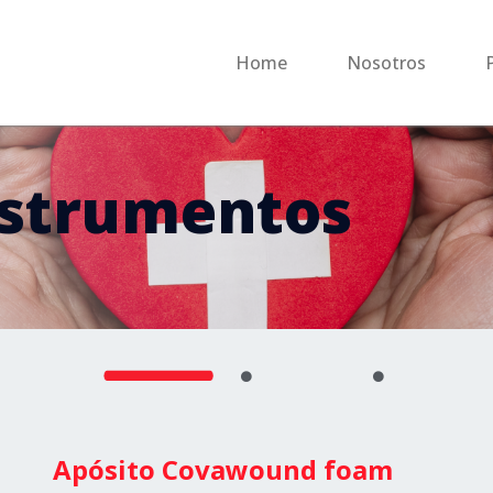
Home
Nosotros
nstrumentos
Apósito Covawound foam